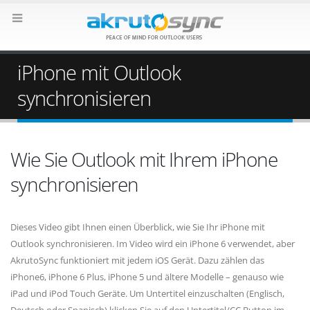
iPhone mit Outlook
synchronisieren
Wie Sie Outlook mit Ihrem iPhone
synchronisieren
Dieses Video gibt Ihnen einen Überblick, wie Sie Ihr iPhone mit
Outlook synchronisieren. Im Video wird ein iPhone 6 verwendet, aber
AkrutoSync funktioniert mit jedem iOS Gerät. Dazu zählen das
iPhone6, iPhone 6 Plus, iPhone 5 und ältere Modelle – genauso wie
iPad und iPod Touch Geräte. Um Untertitel einzuschalten (Englisch,