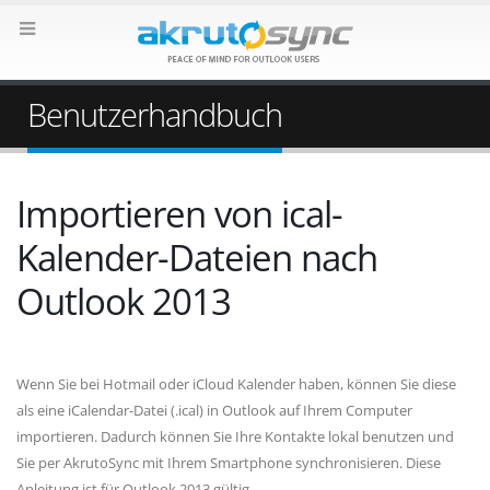
Benutzerhandbuch
Importieren von ical-
Kalender-Dateien nach
Outlook 2013
Wenn Sie bei Hotmail oder iCloud Kalender haben, können Sie diese
als eine iCalendar-Datei (.ical) in Outlook auf Ihrem Computer
importieren. Dadurch können Sie Ihre Kontakte lokal benutzen und
Sie per AkrutoSync mit Ihrem Smartphone synchronisieren. Diese
Anleitung ist für Outlook 2013 gültig.